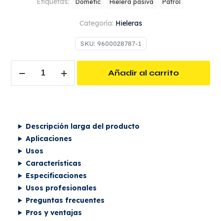
Etiquetas:
Dometic
Hielera pasiva
Patrol
Categoría:
Hieleras
SKU:
9600028787-1
Dometic
Añadir al carrito
Recon
Hardside
Medium
Hielera
Descripción larga del producto
Pasiva
Aplicaciones
41
Usos
Litros
Características
cantidad
Especificaciones
Usos profesionales
Preguntas frecuentes
Pros y ventajas