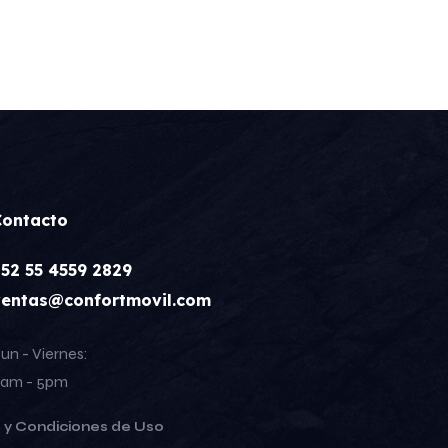
Contacto
+52 55 4559 2829
ventas@confortmovil.com
un - Viernes:
am - 5pm
 y Condiciones de Uso