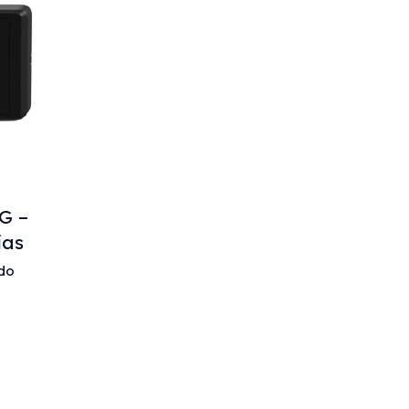
G –
ías
ido