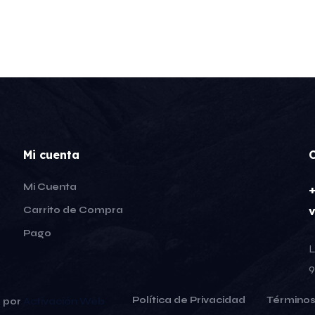
Mi cuenta
Mi Cuenta
Carrito de Compra
Pago
L
9
Política de Privacidad
Términos
o por
Activación Web