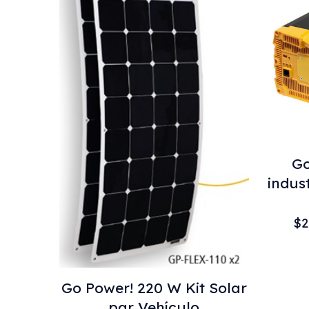
Go
indus
$
2
Go Power! 220 W Kit Solar
par Vehículo