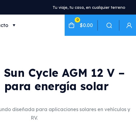
Tu viaje, tu casa, en cualquier terreno
0
cto
$0.00
 Sun Cycle AGM 12 V –
 para energía solar
undo diseñada para aplicaciones solares en vehículos y
RV.