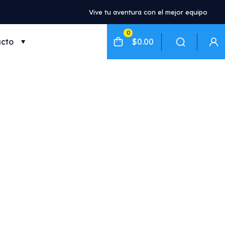
Vive tu aventura con el mejor equipo
0
cto
$0.00